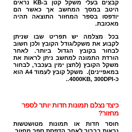
קבצים בעלי משקל קטן ב-KB נראים
היטב במסך המחשב אך כאשר הם
יודפסו בספר המחזור התוצאה תהיה
מאכזבת.
בכל מצלמה יש תפריט שבו שניתן
לקבוע את משקל/גודל הקובץ ולכן חשוב
לבחור בקובץ הגדול ביותר. לאחר
הורדת התמונה למחשב ניתן לראות את
משקל הקובץ (לחצן ימין בעכבר, לבחור
במאפיינים). משקל קובץ לעמוד A4 הוא
כ-4000KB, 300DPI..
כיצד נצלם תמונות חדות יותר לספר
מחזור?
חוסר חדות או תמונות מטושטשות
נראות בברור לאחר הדפסת ספר מחזור.